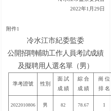
202
2
年
1
月
29
日
附件
1
冷水江市紀委監委
公開招聘輔助
工作人員
考試成績
及擬聘用人選名單（
男
）
面
試
綜
合
崗
位
準考證號
性別
成 績
成 績
排
名
1
2022010806
男
82
78.67