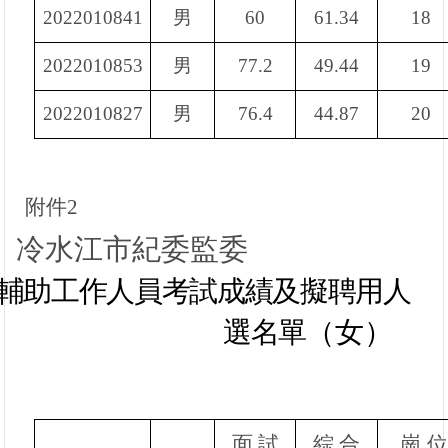
2022010841
男
60
61.34
18
2022010853
男
77.2
49.44
19
2022010827
男
76.4
44.87
20
附件
2
冷水江市紀委監委
輔助
工作人員
考試成績及擬聘用
人
選名單
（女）
面
試
綜
合
崗