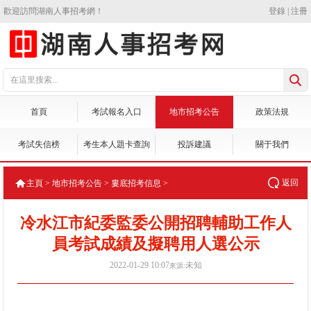
歡迎訪問湖南人事招考網！
登錄
|
注冊
首頁
考試報名入口
地市招考公告
政策法規
考試失信榜
考生本人題卡查詢
投訴建議
關于我們
返回
主頁
>
地市招考公告
>
婁底招考信息
>
冷水江市紀委監委公開招聘輔助工作人
員考試成績及擬聘用人選公示
2022-01-29 10:07
未知
來源: