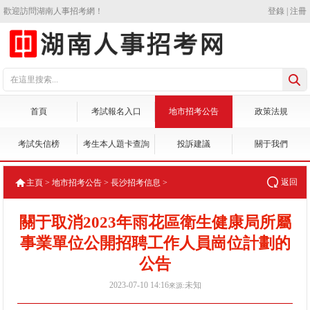
歡迎訪問湖南人事招考網！
登錄
|
注冊
首頁
考試報名入口
地市招考公告
政策法規
考試失信榜
考生本人題卡查詢
投訴建議
關于我們
返回
主頁
>
地市招考公告
>
長沙招考信息
>
關于取消2023年雨花區衛生健康局所屬
事業單位公開招聘工作人員崗位計劃的
公告
2023-07-10 14:16
未知
來源: