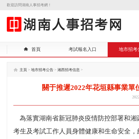
歡迎訪問湖南人事招考網！
首頁
考試報名入口
地市招考
主頁
>
地市招考公告
>
湘西招考信息
>
關于推遲2022年花垣縣事業
2022
為落實湖南省新冠肺炎疫情防控部署和湘
考生及考試工作人員身體健康和生命安全，經研