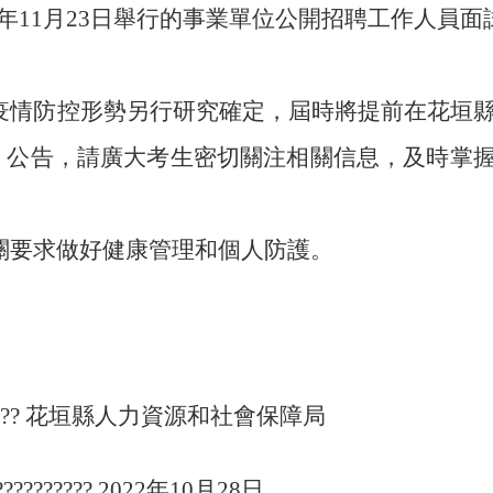
年11月23日舉行的
事業單位公開招聘工作人員
面
據疫情防控形勢另行研究確定，屆時將提前在花垣
.gov.cn/）公告，請廣大考生密切關注相關信息，及時掌
有關要求做好健康管理和個人防護。
???
花垣縣人力資源和社會保障局
?????????? 2022
年10月28日