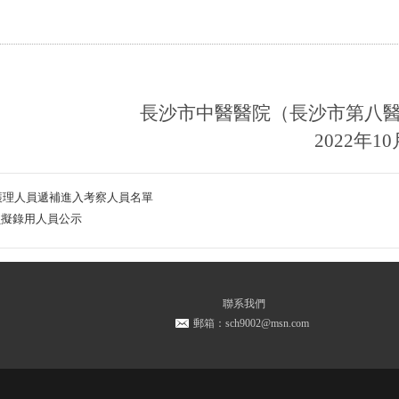
長沙市中醫醫院（長沙市第八
2022年1
制護理人員遞補進入考察人員名單
員擬錄用人員公示
聯系我們
郵箱：sch9002@msn.com