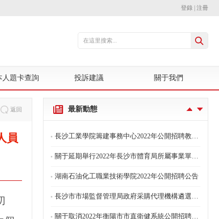
登錄
|
注冊
長沙工業學院籌建事務中心2022年公開招聘教師入圍體檢環節人員名單及體檢有關事項的公告
本人題卡查詢
投訴建議
關于我們
長沙工業學院籌建事務中心2022年公開招聘教師入圍考核環節人員名單及考核有關事項的公告
最新動態
返回
長沙工業學院籌建事務中心2022年公開招聘教師資格復審通知
人員
長沙工業學院籌建事務中心2022年公開招聘教師筆試公告?
關于延期舉行2022年長沙市體育局所屬事業單位公開招聘工作人員考核的公告
湖南石油化工職業技術學院2022年公開招聘公告
長沙市市場監督管理局政府采購代理機構遴選公告
初
關于取消2022年衡陽市市直衛健系統公開招聘綜合類工作人員部分崗位招聘計劃的公告