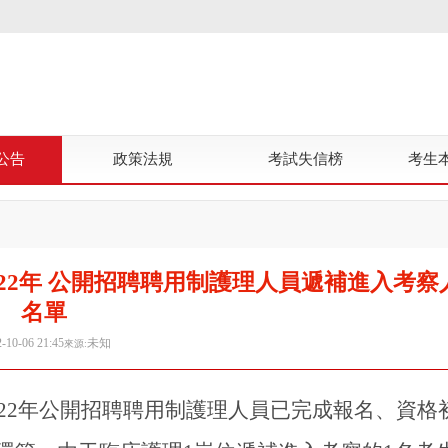
公告
政策法規
考試失信榜
考生
22年 公開招聘聘用制護理人員遞補進入考察
名單
-10-06 21:45
未知
來源:
022年公開招聘聘用制護理人員已完成報名、資格