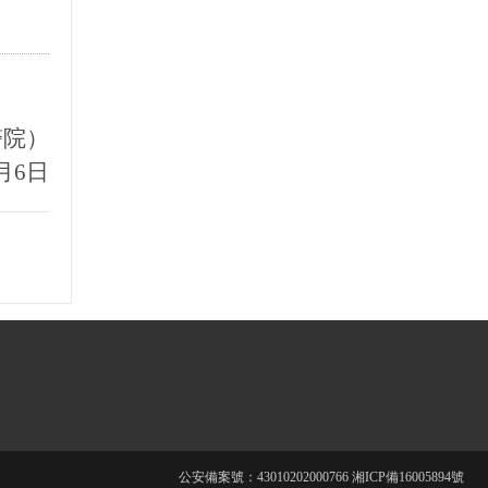
長沙市中醫醫院（長沙市第八醫院）2022年 公開招聘聘用制護理人員遞補進入考察人員名單
醫院）
0月6日
公安備案號：43010202000766
湘ICP備16005894號