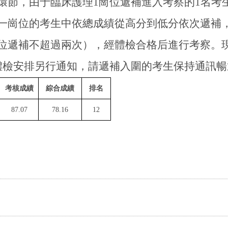
環節，由于臨床護理1崗位
遞補進入考察的
1名考
一崗位的考生中依總成績從高分到低分依次遞補
位遞補不超過兩次）
，經體檢合格后進行考察。
體檢安排另行通知，請遞補入圍的考生保持通訊暢
考核成績
綜合成績
排名
87.07
78.16
12