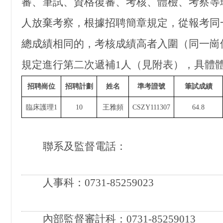
審、筆試、資格復審、考核、體檢、考察等
人放棄考察，根據招聘簡章規定，
從報考同
總成績相同的，考核成績高者入圍
（同一崗
規定進行第二次遞補
1人（見附表），具體
招聘崗位
招聘計劃
姓名
準考證號
筆試成績
臨床護理
1
10
王雅頻
CSZY111307
64.8
聯系及監督電話：
人事科：
0731-85259023
內部監督審計科：
0731-85259013