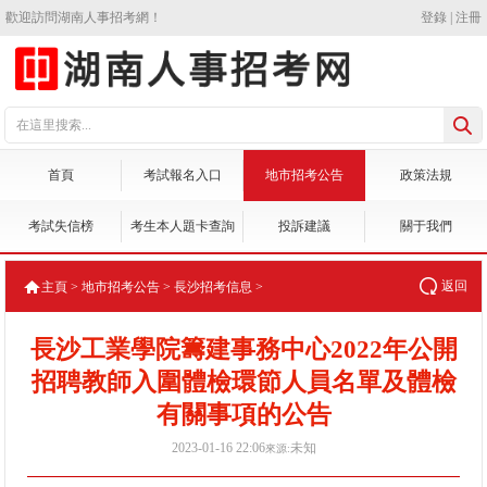
歡迎訪問湖南人事招考網！
登錄
|
注冊
首頁
考試報名入口
地市招考公告
政策法規
考試失信榜
考生本人題卡查詢
投訴建議
關于我們
返回
主頁
>
地市招考公告
>
長沙招考信息
>
長沙工業學院籌建事務中心2022年公開
招聘教師入圍體檢環節人員名單及體檢
有關事項的公告
2023-01-16 22:06
未知
來源: