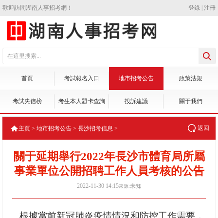
歡迎訪問湖南人事招考網！
登錄
|
注冊
首頁
考試報名入口
地市招考公告
政策法規
考試失信榜
考生本人題卡查詢
投訴建議
關于我們
返回
主頁
>
地市招考公告
>
長沙招考信息
>
關于延期舉行2022年長沙市體育局所屬
事業單位公開招聘工作人員考核的公告
2022-11-30 14:15
未知
來源:
根據當前新冠肺炎疫情情況和防控工作需要，