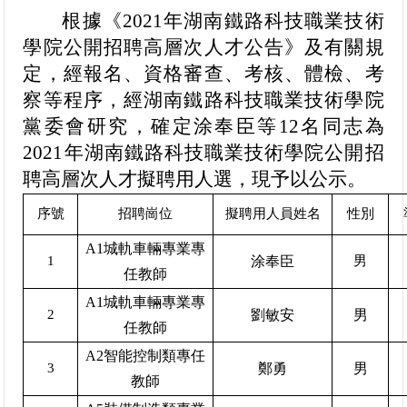
根據《2021年湖南鐵路科技職業技術
學院公開招聘高層次人才公告》及有關規
定，經報名、資格審查、考核、體檢、考
察等程序，經湖南鐵路科技職業技術學院
黨委會研究，確定涂奉臣等12名同志為
2021年湖南鐵路科技職業技術學院公開招
聘高層次人才擬聘用人選，現予以公示。
序號
招聘崗位
擬聘用人員姓名
性別
A1城軌車輛專業專
1
涂奉臣
男
任教師
A1城軌車輛專業專
2
劉敏安
男
任教師
A2智能控制類專任
3
鄭勇
男
教師