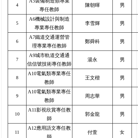
A5裝備制造類專業
4
陳朝暉
男
專任教師
A6機械設計與制造
5
李雪輝
男
專業專任教師
A7鐵道交通運營管
6
鄭舜科
男
理專業專任教師
A9城市軌道交通通
7
湯永
男
信信號技術專任教師
A10電氣類專業專任
8
王文楷
男
教師
A10電氣類專業專任
9
周志華
男
教師
A11影視欣賞專任教
10
郭金龍
男
師
A12應用語文專任教
11
付萱
女
師