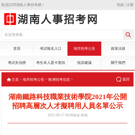
歡迎訪問湖南人事招考網！
登錄
|
注冊
首頁
考試報名入口
地市招考公告
政策法規
考試失信榜
考生本人題卡查詢
投訴建議
關于我們
返回
主頁
>
地市招考公告
>
株洲招考信息
>
湖南鐵路科技職業技術學院2021年公開
招聘高層次人才擬聘用人員名單公示
2021-09-17 00:00
未知
來源: