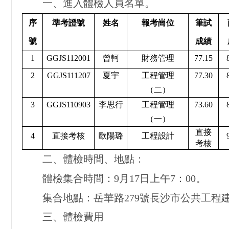
一、進入體檢人員名單。
序
準考證號
姓名
報考崗位
筆試
號
成績
1
GGJS112001
曾軻
財務管理
77.15
2
GGJS111207
夏宇
工程管理
77.30
（二）
3
GGJS110903
李思行
工程管理
73.60
（一）
直接
4
直接考核
歐陽璐
工程設計
考核
二、體檢時間、地點：
體檢集合時間：9月17日上午7：00。
集合地點：岳華路279號長沙市公共工程
三、體檢費用