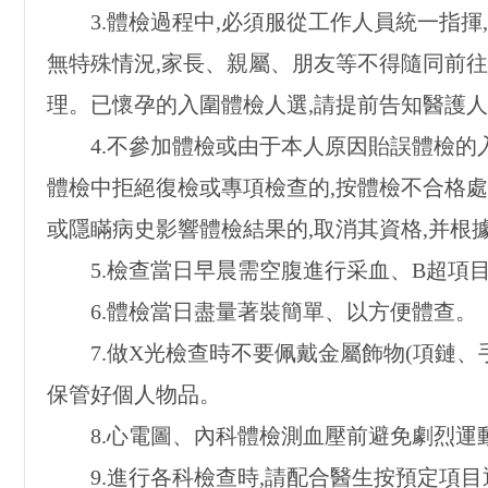
3.
體檢過程中,必須服從工作人員統一指揮
無特殊情況,家長、親屬、朋友等不得隨同前往
理。已懷孕的入圍體檢人選,請提前告知醫護
4.
不參加體檢或由于本人原因貽誤體檢的入
體檢中拒絕復檢或專項檢查的,按體檢不合格
或隱瞞病史影響體檢結果的,取消其資格,并根
5.
檢查當日早晨需空腹進行采血、B超項目
6.
體檢當日盡量著裝簡單、以方便體查。
7.
做X光檢查時不要佩戴金屬飾物(項鏈、
保管好個人物品。
8.
心電圖、內科體檢測血壓前避免劇烈運
9.
進行各科檢查時,請配合醫生按預定項目