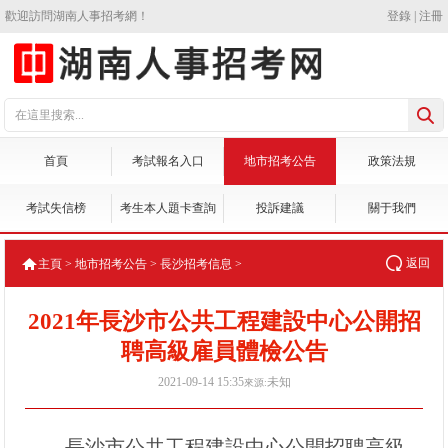
歡迎訪問湖南人事招考網！
登錄
|
注冊
首頁
考試報名入口
地市招考公告
政策法規
考試失信榜
考生本人題卡查詢
投訴建議
關于我們
返回
主頁
>
地市招考公告
>
長沙招考信息
>
2021年長沙市公共工程建設中心公開招
聘高級雇員體檢公告
2021-09-14 15:35
未知
來源:
長沙市公共工程建設中心公開招聘
高級