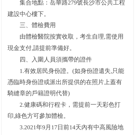
集合地點：岳華路279號長沙市公共工程
建設中心樓下。
三、體檢費用
由體檢醫院按實收取，考生自理,需使用
現金支付,請提前準備好。
四、入圍人員須攜帶的證件
1.
有效居民身份證。(如身份證遺失,只能
憑臨時身份證或派出所提供的在照片上蓋有
騎縫章的戶籍證明代替)
2.
健康碼和行程卡，需提前一天彩色打
印,綠色方可參加體檢。
3.2021
年9月17日前14天內有中高風險地