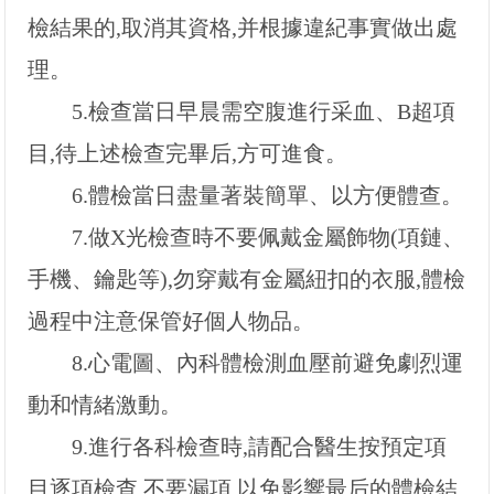
檢結果的,取消其資格,并根據違紀事實做出處
理。
5.
檢查當日早晨需空腹進行采血、B超項
目,待上述檢查完畢后,方可進食。
6.
體檢當日盡量著裝簡單、以方便體查。
7.
做X光檢查時不要佩戴金屬飾物(項鏈、
手機、鑰匙等),勿穿戴有金屬紐扣的衣服,體檢
過程中注意保管好個人物品。
8.
心電圖、內科體檢測血壓前避免劇烈運
動和情緒激動。
9.
進行各科檢查時,請配合醫生按預定項
目逐項檢查,不要漏項,以免影響最后的體檢結