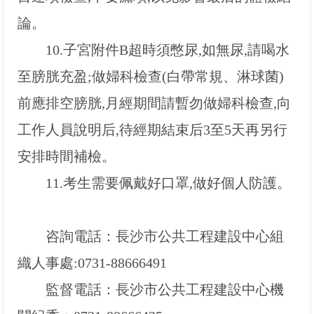
論。
10.
子宮附件B超時須憋尿,如無尿,請喝水
至膀胱充盈;做婦科檢查(白帶常規、淋球菌)
前應排空膀胱,月經期間請暫勿做婦科檢查,向
工作人員說明后,待經期結束后3至5天再另行
安排時間補檢。
11.
考生需要佩戴好口罩,做好個人防護。
咨詢電話：長沙市公共工程建設中心組
織人事處:0731-88666491
監督電話：長沙市公共工程建設中心機