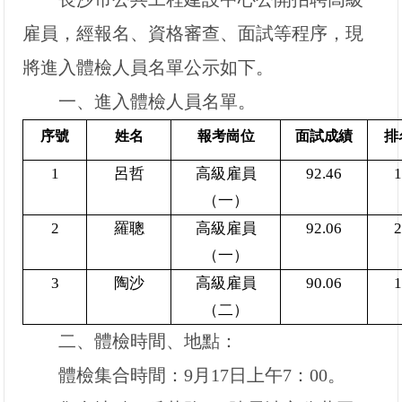
雇員
，經報名、資格審查、面試等程序，現
將進入體檢人員名單公示如下。
一、進入體檢人員名單。
序號
姓名
報考崗位
面試成績
排
1
呂哲
高級雇員
92.46
（一）
2
羅聰
高級雇員
92.06
（一）
3
陶沙
高級雇員
90.06
（二）
二、體檢時間、地點：
體檢集合時間：9月17日上午7：00。