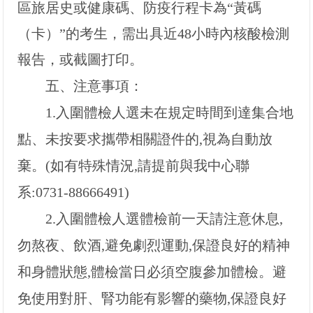
區旅居史或健康碼、防疫行程卡為“黃碼
（卡）”的考生，需出具近48小時內核酸檢測
報告，或截圖打印。
五、注意事項：
1.
入圍體檢人選未在規定時間到達集合地
點、未按要求攜帶相關證件的,視為自動放
棄。(如有特殊情況,請提前與我中心聯
系:0731-88666491)
2.
入圍體檢人選體檢前一天請注意休息,
勿熬夜、飲酒,避免劇烈運動,保證良好的精神
和身體狀態,體檢當日必須空腹參加體檢。避
免使用對肝、腎功能有影響的藥物,保證良好