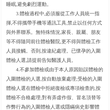
睡眠,避免劇烈運動。
3.
體檢過程中,必須服從工作人員統一指
揮,不得攜帶手機等通訊工具,禁止以任何方式
與外界聯系。無特殊情況,家長、親屬、朋友
等不得隨同前往體檢醫院,更不得與體檢工作
人員接觸。否則,按違紀處理。已懷孕的入圍
體檢人選,請提前告知醫護人員。
4.
不參加體檢或由于本人原因貽誤體檢的
入圍體檢的人選,按自動放棄處理;受檢的入圍
體檢人選在體檢中拒絕復檢或專項檢查的,按
體檢不合格處理;對有弄虛作假、冒名頂替等
作弊行為的入圍體檢人選或隱瞞病史影響體