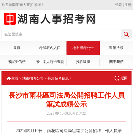
歡迎訪問湖南人事招考網！
登錄
|
注冊
首頁
考試報名入口
地市招考公告
政策法規
考試失信榜
考生本人題卡查詢
投訴建議
關于我們
返回
主頁
>
地市招考公告
>
長沙招考信息
>
長沙市雨花區司法局公開招聘工作人員
筆試成績公示
2021-09-15 00:00
未知
來源:
2021年9月10日，雨花區司法局組織了公開招聘工作人員筆