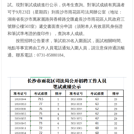
試。現對筆試成績進行公示，供考生查詢。對
筆試成績有異議者
可于
9
月
23
日（
星期四
）到長沙市雨花區
司法
局
辦公
室
（地址：
湖南省長沙市
萬家麗路與香樟路交匯處
長沙市雨花區人民政府三
號辦公樓
503
室）
遞交書面查分申請（須附本人有效居民身份證
和筆試準考證的復印件），
查詢本人成績
。
按照招聘公告要求，筆試前
20名入圍面試，面試相關時間、
地點等事宜將由工作人員電話通知入圍人員，請注意保持通訊暢
通。聯系電話：0731-85880184。